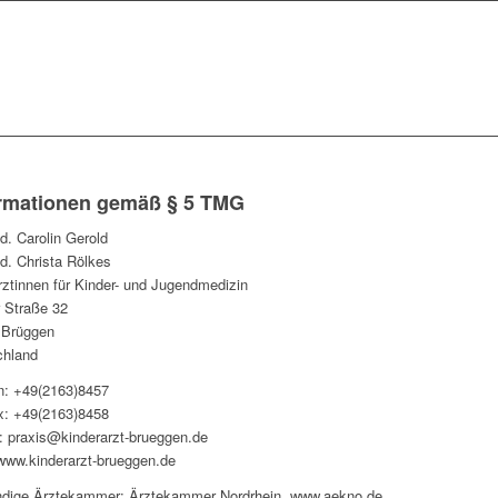
ormationen gemäß § 5 TMG
d. Carolin Gerold
d. Christa Rölkes
ztinnen für Kinder- und Jugendmedizin
 Straße 32
 Brüggen
chland
n: +49(2163)8457
x: +49(2163)8458
: praxis@kinderarzt-brueggen.de
ww.kinderarzt-brueggen.de
ndige Ärztekammer: Ärztekammer Nordrhein, www.aekno.de