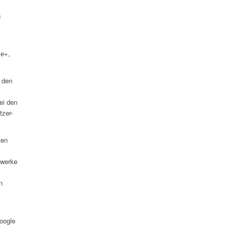
s
le+,
t den
ei den
tzer-
ten
zwerke
n
oogle