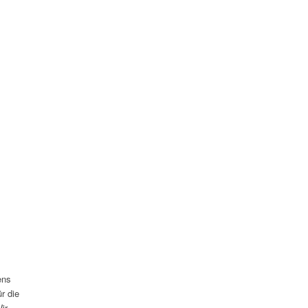
ens
r die
ir