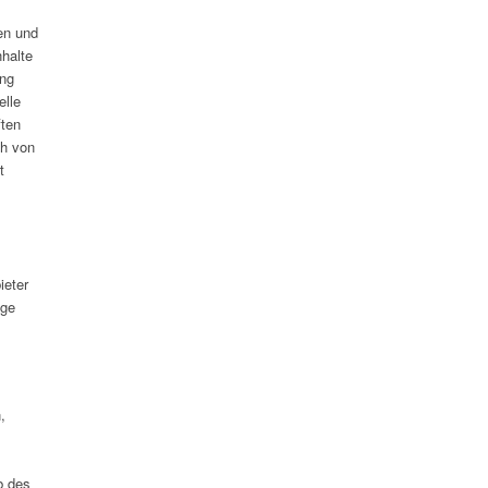
ten und
nhalte
ung
elle
ften
ch von
t
ieter
ige
,
b des