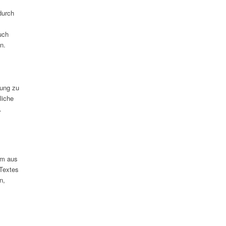
durch
uch
n.
rung zu
liche
.
em aus
 Textes
n,