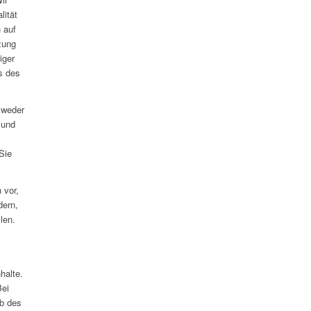
lität
 auf
zung
iger
s des
 weder
 und
Sie
 vor,
dern,
len.
halte.
Bei
lb des