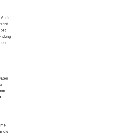
Allein
nicht
lbst
wendung
chen
Daten
en
nen
r
ahme
m die