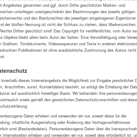
et-Angebotes genannten und ggf. durch Dritte geschützten Marken- und
eichen unterliegen uneingeschränkt den Bestimmungen des jeweils gültigen
ichenrechts und den Besitzrechten der jeweiligen eingetragenen Eigentümer. 
nd der bloßen Nennung ist nicht der Schluss zu ziehen, dass Markenzeichen 
Rechte Dritter geschützt sind! Das Copyright für veröffentlichte, vom Autor se
lte Objekte bleibt allein beim Autor der Seiten. Eine Vervielfältigung oder Ver
r Grafiken, Tondokumente, Videosequenzen und Texte in anderen elektronis
edruckten Publikationen ist ohne ausdrückliche Zustimmung des Autors nicht
tet.
atenschutz
 innerhalb dieses Internetangebots die Möglichkeit zur Eingabe persönlicher 
, Anschriften, sonst. Kontaktdaten) besteht, so erfolgt die Erhebung der Dat
utzer auf ausdrücklich freiwilliger Basis. Wir behandeln Ihre personenbezoge
vertraulich sowie gemäß den gesetzlichen Datenschutzvorschriften und diese
chutzerklärung.
enbezogene Daten erheben und verwenden wir nur, soweit diese für die
dung, inhaltliche Ausgestaltung oder Änderung des Vertragsverhältnisses
erlich sind (Bestandsdaten). Personenbezogene Daten über die Inanspruchn
r Internetseiten erheben und verwenden wir nur, soweit dies erforderlich ist, u