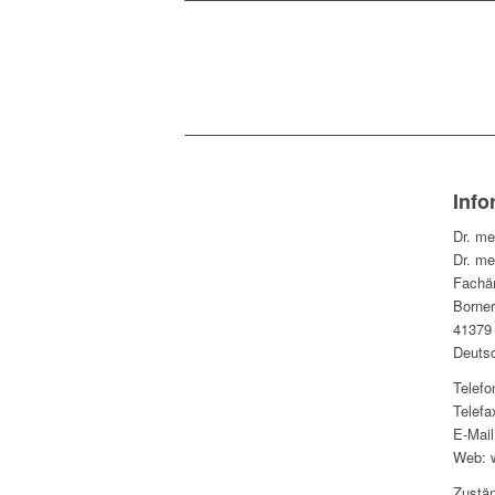
Inf
Dr. me
Dr. me
Fachär
Borner
41379
Deuts
Telefo
Telefa
E-Mail
Web: w
Zustä