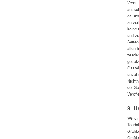
Verant
aussch
es uns
zu ver
keine 
und zu
Seiten
allen 
wurden
gesetz
Gästeb
unvoll
Nichtn
der Se
Veröff
3. U
Wir si
Tondok
Grafik
Grafik