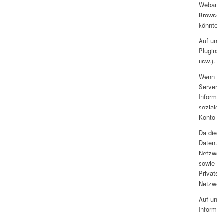
Webana
Browse
könnte
Auf un
Plugin
usw.).
Wenn S
Server
Inform
sozial
Konto 
Da die
Daten.
Netzwe
sowie 
Privat
Netzw
Auf un
Inform