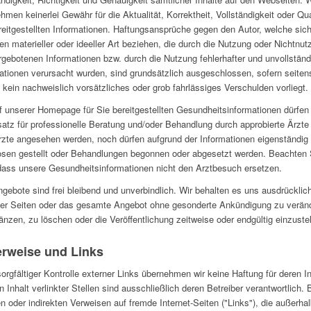
hmen keinerlei Gewähr für die Aktualität, Korrektheit, Vollständigkeit oder Qua
reitgestellten Informationen. Haftungsansprüche gegen den Autor, welche sich
n materieller oder ideeller Art beziehen, die durch die Nutzung oder Nichtnut
rgebotenen Informationen bzw. durch die Nutzung fehlerhafter und unvollständ
ationen verursacht wurden, sind grundsätzlich ausgeschlossen, sofern seiten
 kein nachweislich vorsätzliches oder grob fahrlässiges Verschulden vorliegt.
f unserer Homepage für Sie bereitgestellten Gesundheitsinformationen dürfen
satz für professionelle Beratung und/oder Behandlung durch approbierte Ärzte
zte angesehen werden, noch dürfen aufgrund der Informationen eigenständig
sen gestellt oder Behandlungen begonnen oder abgesetzt werden. Beachten 
 dass unsere Gesundheitsinformationen nicht den Arztbesuch ersetzen.
ngebote sind frei bleibend und unverbindlich. Wir behalten es uns ausdrücklich
der Seiten oder das gesamte Angebot ohne gesonderte Ankündigung zu verän
änzen, zu löschen oder die Veröffentlichung zeitweise oder endgültig einzustel
erweise und Links
sorgfältiger Kontrolle externer Links übernehmen wir keine Haftung für deren In
n Inhalt verlinkter Stellen sind ausschließlich deren Betreiber verantwortlich. 
en oder indirekten Verweisen auf fremde Internet-Seiten ("Links"), die außerha