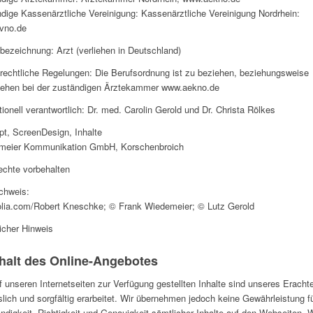
dige Kassenärztliche Vereinigung: Kassenärztliche Vereinigung Nordrhein:
vno.de
bezeichnung: Arzt (verliehen in Deutschland)
rechtliche Regelungen: Die Berufsordnung ist zu beziehen, beziehungsweise
sehen bei der zuständigen Ärztekammer www.aekno.de
ionell verantwortlich: Dr. med. Carolin Gerold und Dr. Christa Rölkes
t, ScreenDesign, Inhalte
meier Kommunikation GmbH, Korschenbroich
echte vorbehalten
chweis:
lia.com/Robert Kneschke; © Frank Wiedemeier; © Lutz Gerold
icher Hinweis
nhalt des Online-Angebotes
f unseren Internetseiten zur Verfügung gestellten Inhalte sind unseres Eracht
slich und sorgfältig erarbeitet. Wir übernehmen jedoch keine Gewährleistung fü
ändigkeit, Richtigkeit und Genauigkeit sämtlicher Inhalte auf den Webseiten. W