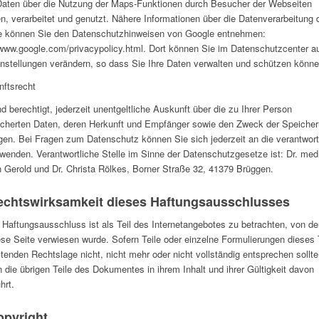
aten über die Nutzung der Maps-Funktionen durch Besucher der Webseiten
n, verarbeitet und genutzt. Nähere Informationen über die Datenverarbeitung 
e können Sie den Datenschutzhinweisen von Google entnehmen:
/www.google.com/privacypolicy.html. Dort können Sie im Datenschutzcenter a
instellungen verändern, so dass Sie Ihre Daten verwalten und schützen könne
ftsrecht
nd berechtigt, jederzeit unentgeltliche Auskunft über die zu Ihrer Person
cherten Daten, deren Herkunft und Empfänger sowie den Zweck der Speiche
gen. Bei Fragen zum Datenschutz können Sie sich jederzeit an die verantwort
 wenden. Verantwortliche Stelle im Sinne der Datenschutzgesetze ist: Dr. med
n Gerold und Dr. Christa Rölkes, Borner Straße 32, 41379 Brüggen.
echtswirksamkeit dieses Haftungsausschlusses
 Haftungsausschluss ist als Teil des Internetangebotes zu betrachten, von d
ese Seite verwiesen wurde. Sofern Teile oder einzelne Formulierungen dieses
ltenden Rechtslage nicht, nicht mehr oder nicht vollständig entsprechen sollte
n die übrigen Teile des Dokumentes in ihrem Inhalt und ihrer Gültigkeit davon
hrt.
opyright