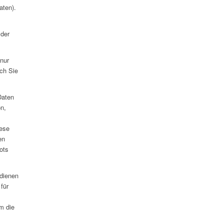
aten).
 der
nur
rch Sie
Daten
n,
iese
en
ots
 dienen
für
m die