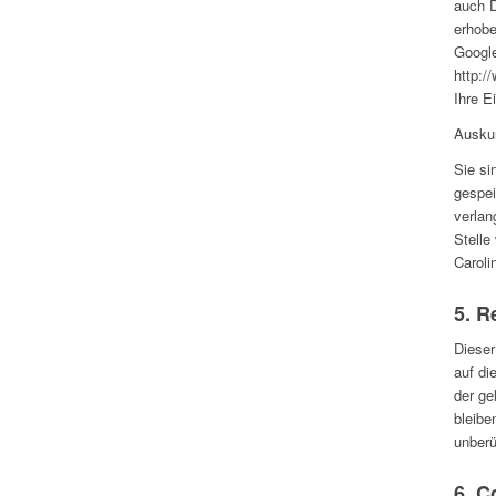
auch D
erhobe
Googl
http:/
Ihre E
Auskun
Sie si
gespei
verlan
Stelle
Caroli
5. R
Dieser
auf di
der ge
bleibe
unberü
6. C