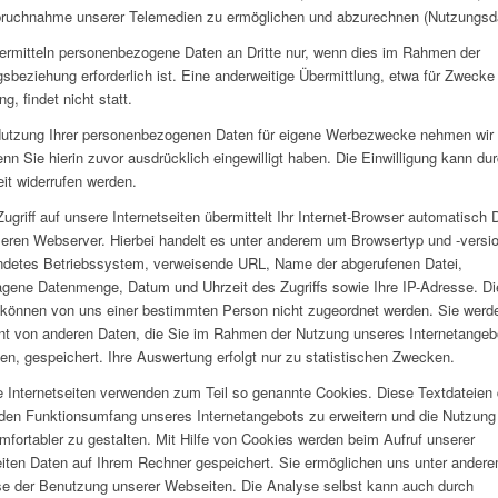
ruchnahme unserer Telemedien zu ermöglichen und abzurechnen (Nutzungsd
ermitteln personenbezogene Daten an Dritte nur, wenn dies im Rahmen der
gsbeziehung erforderlich ist. Eine anderweitige Übermittlung, etwa für Zwecke
g, findet nicht statt.
utzung Ihrer personenbezogenen Daten für eigene Werbezwecke nehmen wir 
enn Sie hierin zuvor ausdrücklich eingewilligt haben. Die Einwilligung kann du
eit widerrufen werden.
ugriff auf unsere Internetseiten übermittelt Ihr Internet-Browser automatisch 
eren Webserver. Hierbei handelt es unter anderem um Browsertyp und -versio
detes Betriebssystem, verweisende URL, Name der abgerufenen Datei,
agene Datenmenge, Datum und Uhrzeit des Zugriffs sowie Ihre IP-Adresse. D
können von uns einer bestimmten Person nicht zugeordnet werden. Sie werd
nt von anderen Daten, die Sie im Rahmen der Nutzung unseres Internetangeb
en, gespeichert. Ihre Auswertung erfolgt nur zu statistischen Zwecken.
 Internetseiten verwenden zum Teil so genannte Cookies. Diese Textdateien
den Funktionsumfang unseres Internetangebots zu erweitern und die Nutzung 
mfortabler zu gestalten. Mit Hilfe von Cookies werden beim Aufruf unserer
ten Daten auf Ihrem Rechner gespeichert. Sie ermöglichen uns unter andere
e der Benutzung unserer Webseiten. Die Analyse selbst kann auch durch