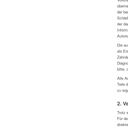
überne
der be
Schäde
der da
Inform
Autors
Die au
als Er
Zahnär
Diagno
bitte,
Alle A
Teile 
zu erg
2. V
Trotz 
Für de
direkt