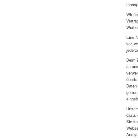
Inansp
Wir üb
Vertra
Werbun
Eine N
vor, w
jederz
Beim Z
an uns
verwen
übertr
Daten 
getren
eingeb
Unsere
dazu, 
Sie ko
Websei
Analys