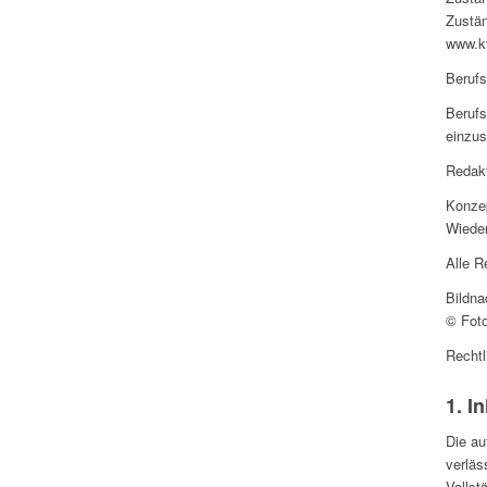
Zustän
www.k
Berufs
Berufs
einzu
Redakt
Konzep
Wiede
Alle R
Bildna
© Foto
Rechtl
1. I
Die au
verläs
Vollst