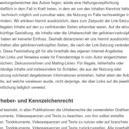
wortungsbereiches des Autors liegen, würde eine Haftungsverpflichtung
ließlich in dem Fall in Kraft treten, in dem wir von den Inhalten Kenntnis hät
 technisch möglich und zumutbar wäre, die Nutzung im Falle rechtswidriger I
hindern. Wir erklären hiermit ausdrücklich, dass zum Zeitpunkt der Link-Setz
illegalen Inhalte auf den zu verlinkenden Seiten erkennbar waren. Auf die aktu
künftige Gestaltung, die Inhalte oder die Urheberschaft der gelinkten/verknüp
 haben wir keinerlei Einfluss. Deshalb distanzieren wir uns hiermit ausdrückli
Inhalten aller gelinkten/verknüpften Seiten, die nach der Link-Setzung veränder
. Diese Feststellung gilt für alle innerhalb des eigenen Internet-Angebotes
ten Links und Verweise sowie für Fremdeinträge in vom Autor eingerichteten
üchern, Diskussionsforen und Mailing-Listen. Für illegale, fehlerhafte oder
ständige Inhalte und insbesondere für Schäden, die aus der Nutzung oder
utzung solcherart dargebotenen Informationen entstehen, haftet allein der Anb
ite, auf welche verwiesen wurde, nicht derjenige, der über Links auf die jeweil
entlichung lediglich verweist.
rheber- und Kennzeichenrecht
nd bestrebt, in allen Publikationen die Urheberrechte der verwendeten Grafiken
umente, Videosequenzen und Texte zu beachten, von ihm selbst erstellte
en, Tondokumente, Videosequenzen und Texte zu nutzen oder auf lizenzfreie
en, Tondokumente, Videosequenzen und Texte zurückzugreifen. Alle innerhal