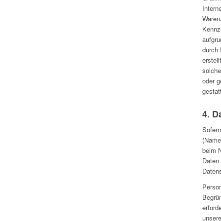
Intern
Warenz
Kennze
aufgru
durch 
erstel
solche
oder g
gestat
4. D
Sofern
(Namen
beim N
Daten 
Datens
Person
Begrün
erford
unsere